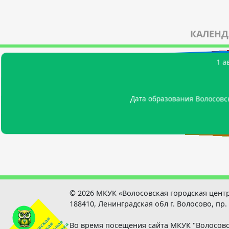
КАЛЕНД
21 а
22 а
1 а
3 
14
Родился Мутанен Петр (Пекка) Абрамович - пи
Родился Цыганов Евгений Те
Родился Лосев Валерий Михайлович - арктический инжене
Дата образования Волосовс
Родился Тикиляйнен Петр 
© 2026 МКУК «Волосовская городская цент
188410, Ленинградская обл г. Волосово, пр.
Во время посещения сайта МКУК "Волосовс