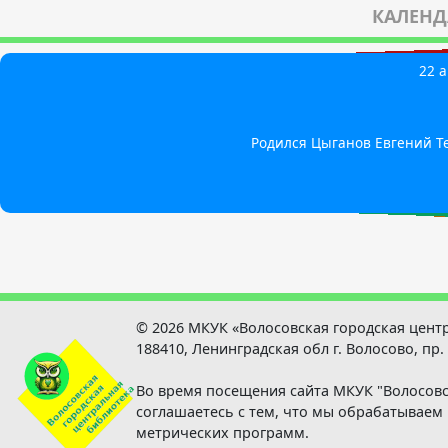
КАЛЕНД
21 а
22 а
1 
3
1
Родился Мутанен Петр (Пекка) Абрамович - пи
Родился Лосев Валерий Михайлович - арктический инжене
Родился Цыганов Евгений Те
Дата образования Волосов
Родился Тикиляйнен Петр
© 2026 МКУК «Волосовская городская цент
188410, Ленинградская обл г. Волосово, пр.
Во время посещения сайта МКУК "Волосовс
соглашаетесь с тем, что мы обрабатывае
метрических программ.