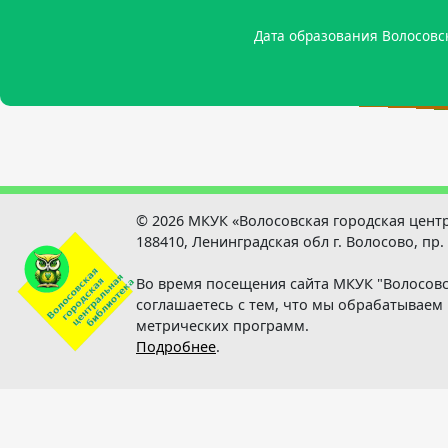
Родился Мутанен Петр (Пекка) Абрамович - пи
Родился Цыганов Евгений Те
Родился Лосев Валерий Михайлович - арктический инжене
Дата образования Волосовс
Родился Тикиляйнен Петр 
© 2026 МКУК «Волосовская городская цент
188410, Ленинградская обл г. Волосово, пр.
Во время посещения сайта МКУК "Волосовс
соглашаетесь с тем, что мы обрабатывае
метрических программ.
Подробнее
.