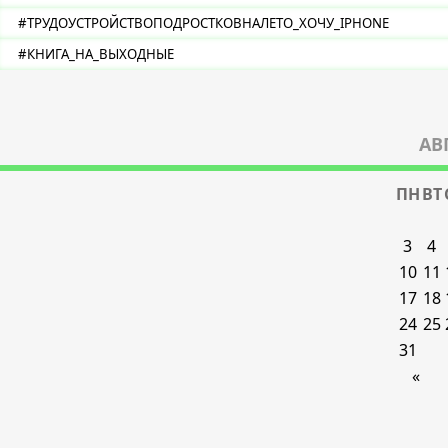
#ТРУДОУСТРОЙСТВОПОДРОСТКОВНАЛЕТО_ХОЧУ_IPHONE
#КНИГА_НА_ВЫХОДНЫЕ
АВ
ПН
ВТ
3
4
10
11
17
18
24
25
31
«