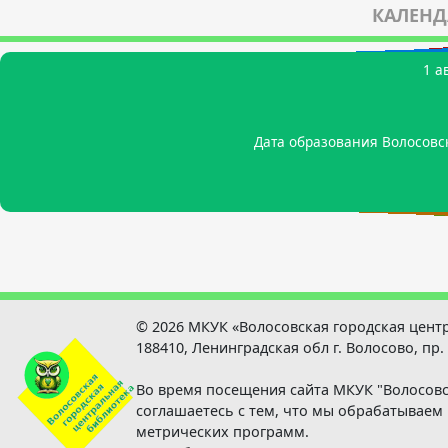
КАЛЕНД
21 а
22 а
1 а
3 
14
Родился Мутанен Петр (Пекка) Абрамович - пи
Родился Цыганов Евгений Те
Родился Лосев Валерий Михайлович - арктический инжене
Дата образования Волосовс
Родился Тикиляйнен Петр 
© 2026 МКУК «Волосовская городская цент
188410, Ленинградская обл г. Волосово, пр.
Во время посещения сайта МКУК "Волосовс
соглашаетесь с тем, что мы обрабатывае
метрических программ.