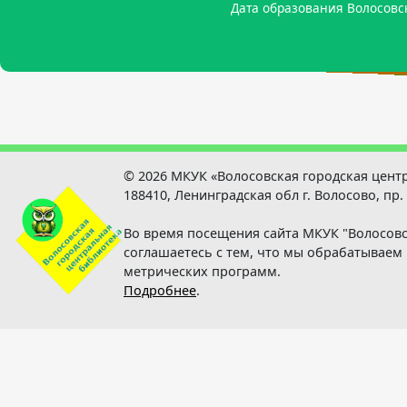
Родился Лосев Валерий Михайлович - арктический инжене
Дата образования Волосовс
Родился Тикиляйнен Петр 
© 2026 МКУК «Волосовская городская цент
188410, Ленинградская обл г. Волосово, пр.
Во время посещения сайта МКУК "Волосовс
соглашаетесь с тем, что мы обрабатывае
метрических программ.
Подробнее
.