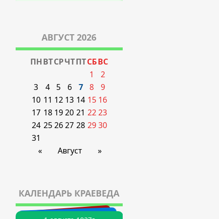
АВГУСТ 2026
ПН
ВТ
СР
ЧТ
ПТ
СБ
ВС
1
2
3
4
5
6
7
8
9
10
11
12
13
14
15
16
17
18
19
20
21
22
23
24
25
26
27
28
29
30
31
«
Август
»
КАЛЕНДАРЬ КРАЕВЕДА
21 августа 1935г
22 августа 1921г