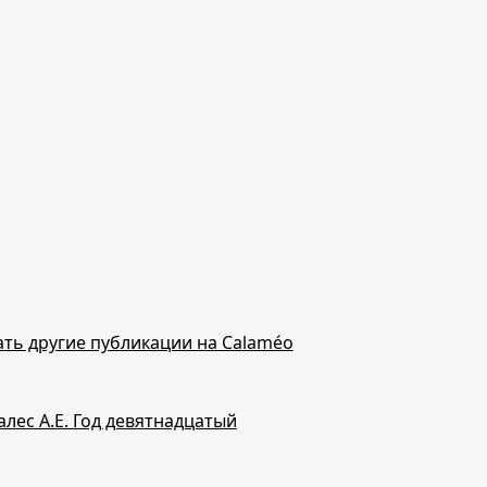
ть другие публикации на Calaméo
алес А.Е. Год девятнадцатый