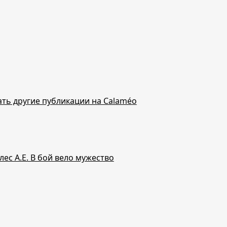
ть другие публикации на Calaméo
лес А.Е. В бой вело мужество