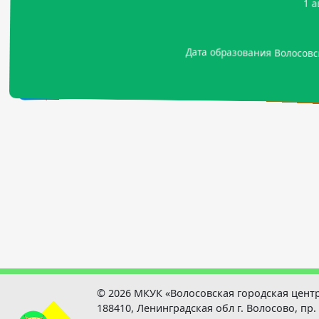
3 
14
Родился Мутанен Петр (Пекка) Абрамович - пи
Родился Цыганов Евгений Те
Родился Лосев Валерий Михайлович - арктический инжене
Дата образования Волосовс
Родился Тикиляйнен Петр 
© 2026 МКУК «Волосовская городская цент
188410, Ленинградская обл г. Волосово, пр.