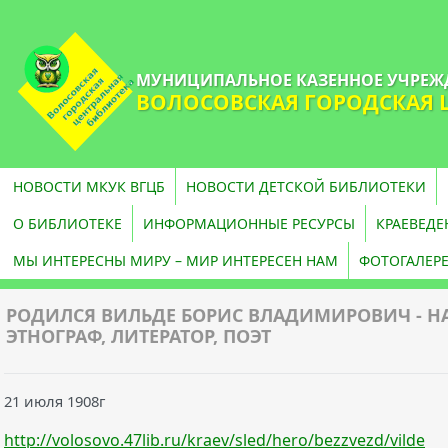
МУНИЦИПАЛЬНОЕ КАЗЕННОЕ УЧРЕЖ
ВОЛОСОВСКАЯ ГОРОДСКАЯ 
НОВОСТИ МКУК ВГЦБ
НОВОСТИ ДЕТСКОЙ БИБЛИОТЕКИ
О БИБЛИОТЕКЕ
ИНФОРМАЦИОННЫЕ РЕСУРСЫ
КРАЕВЕДЕ
МЫ ИНТЕРЕСНЫ МИРУ – МИР ИНТЕРЕСЕН НАМ
ФОТОГАЛЕР
РОДИЛСЯ ВИЛЬДЕ БОРИС ВЛАДИМИРОВИЧ - Н
ЭТНОГРАФ, ЛИТЕРАТОР, ПОЭТ
21 июля 1908г
http://volosovo.47lib.ru/kraev/sled/hero/bezzvezd/vilde