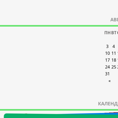
АВ
ПН
ВТ
3
4
10
11
17
18
24
25
31
«
КАЛЕНД
21 а
22 а
1 а