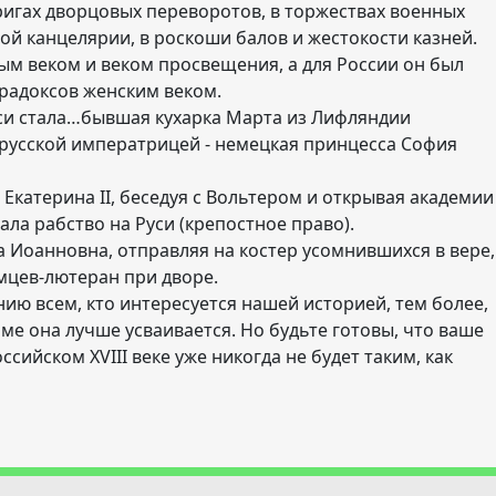
тригах дворцовых переворотов, в торжествах военных
ной канцелярии, в роскоши балов и жестокости казней.
тным веком и веком просвещения, а для России он был
радоксов женским веком.
си стала…бывшая кухарка Марта из Лифляндии
й русской императрицей - немецкая принцесса София
Екатерина II, беседуя с Вольтером и открывая академии
ала рабство на Руси (крепостное право).
 Иоанновна, отправляя на костер усомнившихся в вере,
емцев-лютеран при дворе.
ию всем, кто интересуется нашей историей, тем более,
ме она лучше усваивается. Но будьте готовы, что ваше
сийском XVIII веке уже никогда не будет таким, как