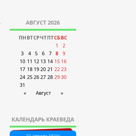
АВГУСТ 2026
ПН
ВТ
СР
ЧТ
ПТ
СБ
ВС
1
2
3
4
5
6
7
8
9
10
11
12
13
14
15
16
17
18
19
20
21
22
23
24
25
26
27
28
29
30
31
«
Август
»
КАЛЕНДАРЬ КРАЕВЕДА
21 августа 1935г
22 августа 1921г
1 августа 1927г