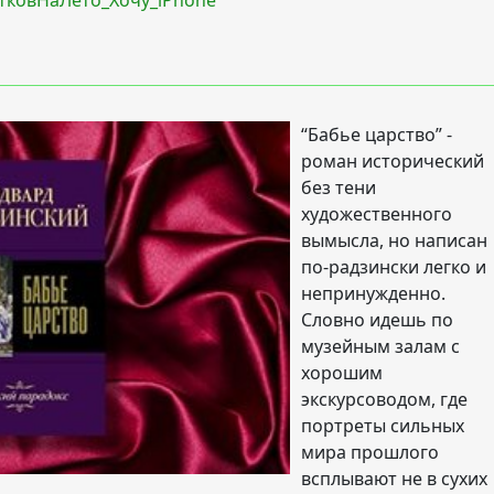
тковНаЛето_Хочу_iPhone
“Бабье царство” -
роман исторический
без тени
художественного
вымысла, но написан
по-радзински легко и
непринужденно.
Словно идешь по
музейным залам с
хорошим
экскурсоводом, где
портреты сильных
мира прошлого
всплывают не в сухих