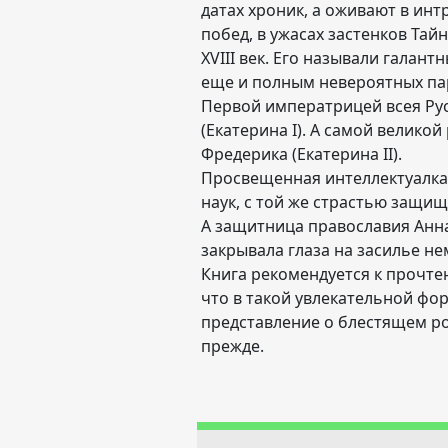
датах хроник, а оживают в ин
побед, в ужасах застенков Тай
XVIII век. Его называли галан
еще и полным невероятных па
Первой императрицей всея Ру
(Екатерина I). А самой велико
Фредерика (Екатерина II).
Просвещенная интеллектуалка 
наук, с той же страстью защищ
А защитница православия Анна
закрывала глаза на засилье н
Книга рекомендуется к прочтен
что в такой увлекательной фор
представление о блестящем рос
прежде.